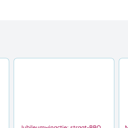
Jubileumwinactie: straat-BBQ
N