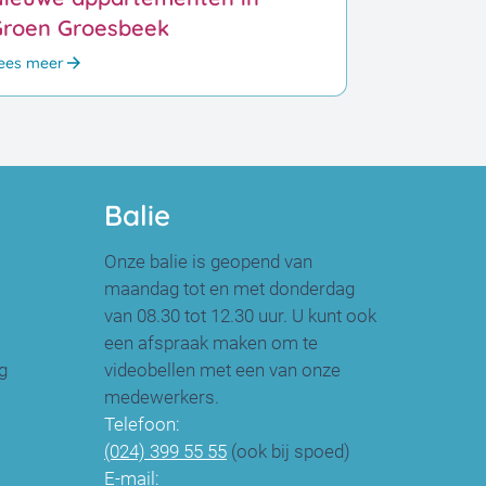
Groen Groesbeek
ees meer
Balie
Onze balie is geopend van
maandag tot en met donderdag
van 08.30 tot 12.30 uur. U kunt ook
een afspraak maken om te
g
videobellen met een van onze
medewerkers.
Telefoon:
(024) 399 55 55
(ook bij spoed)
E-mail: