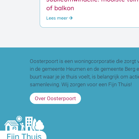
of balkon
Lees meer
Oosterpoort is een woningcorporatie die zorgt 
in de gemeente Heumen en de gemeente Berg en
buurt waar je je thuis voelt, is belangrijk om ac
samenleving. Wij zorgen voor een Fijn Thuis!
Over Oosterpoort