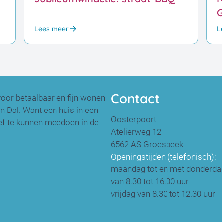
Lees meer
L
Contact
voor betaalbaar en fijn wonen
 Dal. Want een huis in een
Oosterpoort
tief te kunnen meedoen in de
Atelierweg 12
6562 AS Groesbeek
Openingstijden (telefonisch):
maandag tot en met donderda
van 8.30 tot 16.00 uur
vrijdag van 8.30 tot 12.30 uur